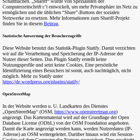
Schaltflächen. „Shariff“ wurde von Spezialisten der
Computerzeitschrift c’t entwickelt, um mehr Privatsphäre im Netz zu
ermöglichen und die üblichen “Share”-Buttons der sozialen
Netzwerke zu ersetzen. Mehr Informationen zum Shariff-Projekt
finden Sie in diesem
Beitrag
.
Statistische Auswertung der Besucherzugriffe
Diese Website benutzt das Statistik-Plugin Statify. Damit verzichten
wir auf die Verarbeitung und Speicherung der IP-Adresse der
Nutzer dieser Seiten. Das Plugin Statify erstellt keine
Nutzungsprofile und setzt keine Cookies. Eine persönliche
Identifizierung eines Besuchers ist somit, auch nachträglich, nicht
möglich. Mehr zu Statify unter
https://de.wordpress.org/plugins/statify/
OpenStreetMap
In der Website werden u. U. Landkarten des Dienstes
„OpenStreetMap“ (OSM,
https://www.openstreetmap.org
)
angezeigt. Das Kartenmaterial wird auf der Grundlage der Open
Database License (ODbL) von der OSM Foundation angeboten.
Damit die Karte angezeigt werden kann, werden Nutzerdaten (IP-
Adresse) an OSM weitergeleitet. Darüber hinaus wird ein Session-
Cookie auf dem Computer des Nutzers gespeichert. Dies geschieht