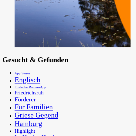
Gesucht & Gefunden
App Stores
Englisch
EntdeckerRouten-App
Friedrichsruh
Förderer
Für Familien
Griese Gegend
Hamburg
Highlight