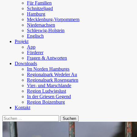
Für Familien
Schnitzeljagd
Hamburg
Mecklenburg-Vorpommern
Niedersachsen
Schleswig-Holstein
Englisch
Projekt
App
Förderer
Fragen & Antworten
Downloads
Im Norden Hamburgs
Regionalpark Wedeler Au
Regionalpark Rosengarten
Vier- und Marschlande
Region Ludwigslust
In der Griesen Gegend
Region Boizenburg
Kontakt
Suchen
nach: