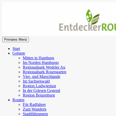
Zum
Inhalt
springen
Suchen
Primäres Menü
EntdeckerRouten
Start
Gebiete
Mitten in Hamburg
Im Norden Hamburgs
Regionalpark Wedeler Au
Regionalpark Rosengarten
Vier- und Marschlande
Im Sachsenwald
Region Ludwigslust
In der Griesen Gegend
Region Boizenburg
Routen
Für Radfahrer
Zum Wandern
Stadtführungen