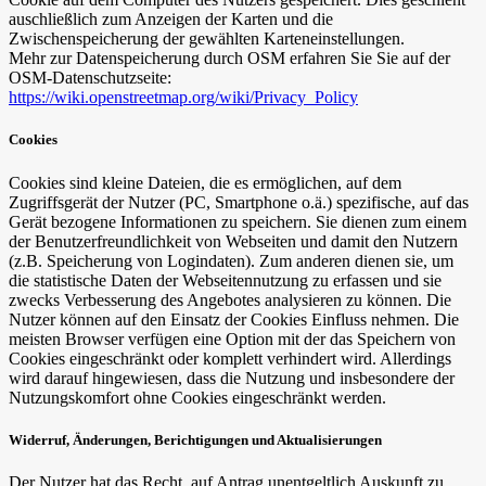
auschließlich zum Anzeigen der Karten und die
Zwischenspeicherung der gewählten Karteneinstellungen.
Mehr zur Datenspeicherung durch OSM erfahren Sie Sie auf der
OSM-Da­ten­schutz­sei­te:
https://wiki.openstreetmap.org/wiki/Privacy_Policy
Cookies
Cookies sind kleine Dateien, die es ermöglichen, auf dem
Zugriffsgerät der Nutzer (PC, Smartphone o.ä.) spezifische, auf das
Gerät bezogene Informationen zu speichern. Sie dienen zum einem
der Benutzerfreundlichkeit von Webseiten und damit den Nutzern
(z.B. Speicherung von Logindaten). Zum anderen dienen sie, um
die statistische Daten der Webseitennutzung zu erfassen und sie
zwecks Verbesserung des Angebotes analysieren zu können. Die
Nutzer können auf den Einsatz der Cookies Einfluss nehmen. Die
meisten Browser verfügen eine Option mit der das Speichern von
Cookies eingeschränkt oder komplett verhindert wird. Allerdings
wird darauf hingewiesen, dass die Nutzung und insbesondere der
Nutzungskomfort ohne Cookies eingeschränkt werden.
Widerruf, Änderungen, Berichtigungen und Aktualisierungen
Der Nutzer hat das Recht, auf Antrag unentgeltlich Auskunft zu