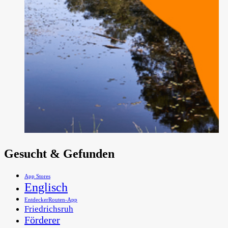
Gesucht & Gefunden
App Stores
Englisch
EntdeckerRouten-App
Friedrichsruh
Förderer