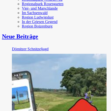
Regionalpark Rosengarten
Vier- und Marschlande
Im Sachsenwald
Region Ludwigslust
In der Griesen Gegend
Region Boizenburg
Neue Beiträge
Dömitzer Schnitzeljagd