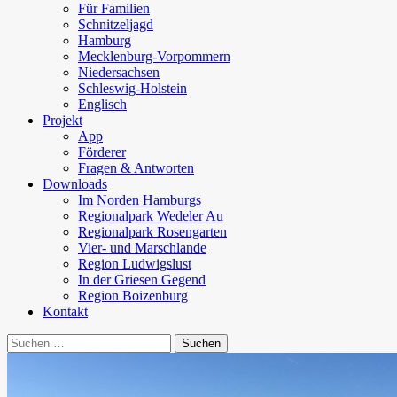
Für Familien
Schnitzeljagd
Hamburg
Mecklenburg-Vorpommern
Niedersachsen
Schleswig-Holstein
Englisch
Projekt
App
Förderer
Fragen & Antworten
Downloads
Im Norden Hamburgs
Regionalpark Wedeler Au
Regionalpark Rosengarten
Vier- und Marschlande
Region Ludwigslust
In der Griesen Gegend
Region Boizenburg
Kontakt
Suchen
nach: