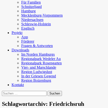
Für Familien
Schnitzeljagd
Hamburg
Mecklenburg-Vorpommern
Niedersachsen
Schleswig-Holstein
Englisch
Projekt
App
Förderer
Fragen & Antworten
Downloads
Im Norden Hamburgs
Regionalpark Wedeler Au
Regionalpark Rosengarten
Vier- und Marschlande
Region Ludwigslust
In der Griesen Gegend
Region Boizenburg
Kontakt
Suchen
nach:
Schlagwortarchiv: Friedrichsruh