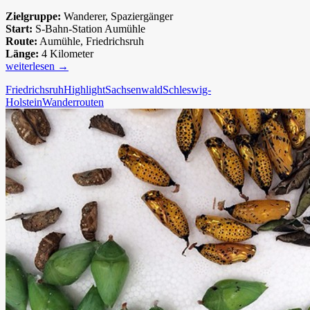
Zielgruppe:
Wanderer, Spaziergänger
Start:
S-Bahn-Station Aumühle
Route:
Aumühle, Friedrichsruh
Länge:
4 Kilometer
Unterwegs
weiterlesen
→
nach
Friedrichsruh
Highlight
Sachsenwald
Schleswig-
Friedrichsruh
Holstein
Wanderrouten