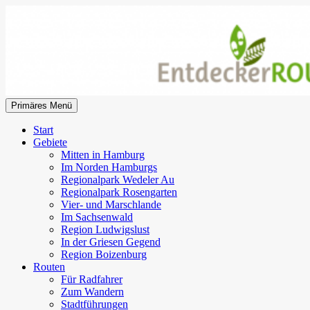
Zum
Inhalt
springen
Suchen
Primäres Menü
EntdeckerRouten
Start
Gebiete
Mitten in Hamburg
Im Norden Hamburgs
Regionalpark Wedeler Au
Regionalpark Rosengarten
Vier- und Marschlande
Im Sachsenwald
Region Ludwigslust
In der Griesen Gegend
Region Boizenburg
Routen
Für Radfahrer
Zum Wandern
Stadtführungen