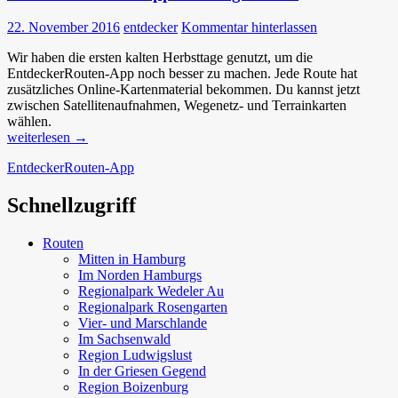
22. November 2016
entdecker
Kommentar hinterlassen
Wir haben die ersten kalten Herbsttage genutzt, um die
EntdeckerRouten-App noch besser zu machen. Jede Route hat
zusätzliches Online-Kartenmaterial bekommen. Du kannst jetzt
zwischen Satellitenaufnahmen, Wegenetz- und Terrainkarten
wählen.
EntdeckerRouten-
weiterlesen
→
App:
EntdeckerRouten-App
Besser
gemacht!
Schnellzugriff
Routen
Mitten in Hamburg
Im Norden Hamburgs
Regionalpark Wedeler Au
Regionalpark Rosengarten
Vier- und Marschlande
Im Sachsenwald
Region Ludwigslust
In der Griesen Gegend
Region Boizenburg