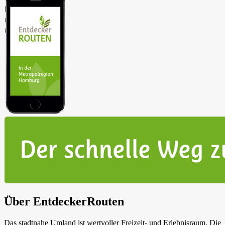
Über EntdeckerRouten
Das stadtnahe Umland ist wertvoller Freizeit- und Erlebnisraum. Die