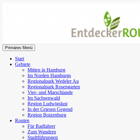
Zum
Inhalt
springen
Suchen
Primäres Menü
EntdeckerRouten
Start
Gebiete
Mitten in Hamburg
Im Norden Hamburgs
Regionalpark Wedeler Au
Regionalpark Rosengarten
Vier- und Marschlande
Im Sachsenwald
Region Ludwigslust
In der Griesen Gegend
Region Boizenburg
Routen
Für Radfahrer
Zum Wandern
Stadtführungen