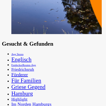
Gesucht & Gefunden
App Stores
Englisch
EntdeckerRouten-App
Friedrichsruh
Förderer
Für Familien
Griese Gegend
Hamburg
Highlight
Im Norden Hamburgs