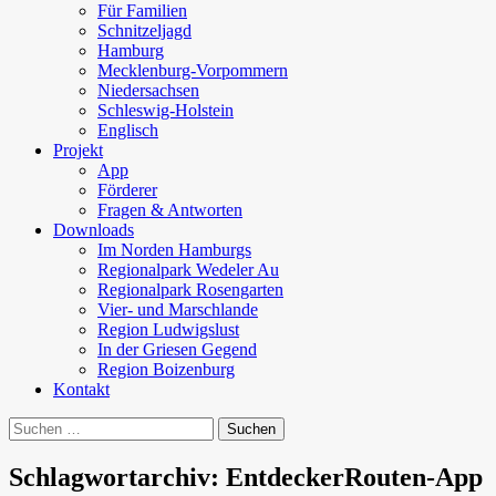
Für Familien
Schnitzeljagd
Hamburg
Mecklenburg-Vorpommern
Niedersachsen
Schleswig-Holstein
Englisch
Projekt
App
Förderer
Fragen & Antworten
Downloads
Im Norden Hamburgs
Regionalpark Wedeler Au
Regionalpark Rosengarten
Vier- und Marschlande
Region Ludwigslust
In der Griesen Gegend
Region Boizenburg
Kontakt
Suchen
nach:
Schlagwortarchiv: EntdeckerRouten-App