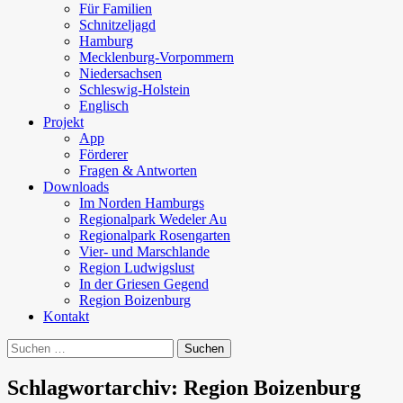
Für Familien
Schnitzeljagd
Hamburg
Mecklenburg-Vorpommern
Niedersachsen
Schleswig-Holstein
Englisch
Projekt
App
Förderer
Fragen & Antworten
Downloads
Im Norden Hamburgs
Regionalpark Wedeler Au
Regionalpark Rosengarten
Vier- und Marschlande
Region Ludwigslust
In der Griesen Gegend
Region Boizenburg
Kontakt
Suchen
nach:
Schlagwortarchiv: Region Boizenburg