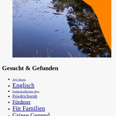
Gesucht & Gefunden
App Stores
Englisch
EntdeckerRouten-App
Friedrichsruh
Förderer
Für Familien
Griese Gegend