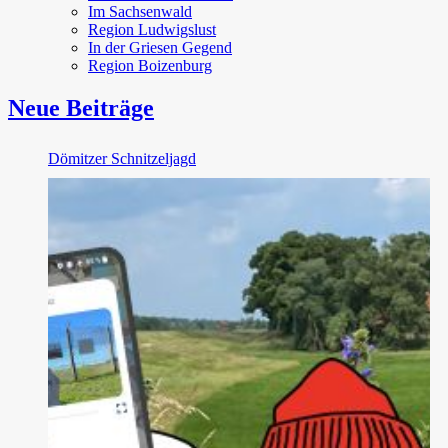
Im Sachsenwald
Region Ludwigslust
In der Griesen Gegend
Region Boizenburg
Neue Beiträge
Dömitzer Schnitzeljagd