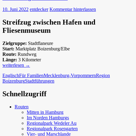
10. Juni 2022
entdecker
Kommentar hinterlassen
Streifzug zwischen Hafen und
Fliesenmuseum
Zielgruppe:
Stadtflaneure
Start:
Marktplatz Boizenburg/Elbe
Route:
Rundweg
Länge:
3 Kilometer
Boizenburger
weiterlesen
→
Altstadttour
Englisch
Für Familien
Mecklenburg-Vorpommern
Region
Boizenburg
Stadtführungen
Schnellzugriff
Routen
Mitten in Hamburg
Im Norden Hamburgs
Regionalpark Wedeler Au
Regionalpark Rosengarten
Vier- und Marschlande