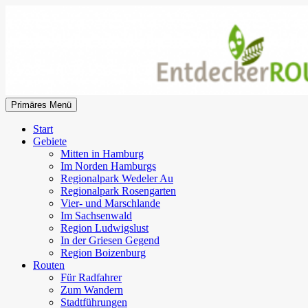
Zum
Inhalt
springen
Suchen
Primäres Menü
EntdeckerRouten
Start
Gebiete
Mitten in Hamburg
Im Norden Hamburgs
Regionalpark Wedeler Au
Regionalpark Rosengarten
Vier- und Marschlande
Im Sachsenwald
Region Ludwigslust
In der Griesen Gegend
Region Boizenburg
Routen
Für Radfahrer
Zum Wandern
Stadtführungen