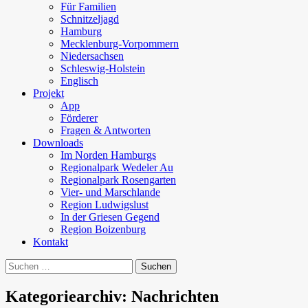
Für Familien
Schnitzeljagd
Hamburg
Mecklenburg-Vorpommern
Niedersachsen
Schleswig-Holstein
Englisch
Projekt
App
Förderer
Fragen & Antworten
Downloads
Im Norden Hamburgs
Regionalpark Wedeler Au
Regionalpark Rosengarten
Vier- und Marschlande
Region Ludwigslust
In der Griesen Gegend
Region Boizenburg
Kontakt
Suchen
nach:
Kategoriearchiv: Nachrichten