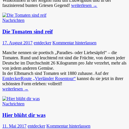
Willkommen in der Region rund um Ludwigslust und in der
In
faszinierend bunten Griesen Gegend!
weiterlesen
→
der
Region
Nachrichten
Ludwigslust
Die Tomaten sind reif
17. August 2017
entdecker
Kommentar hinterlassen
Manche nennen sie poetisch „Paradies- oder Liebesäpfel“ – die
Tomaten. Rund und leuchtend rot sind die Früchte, von denen jeder
Deutsche im Durchschnitt 26 Kilogramm pro Jahr verzehrt, mehr als
von jedem anderen Gemüse.
In der Elbmarsch sind Tomaten seit 1880 zuhause. Auf der
EntdeckerRoute „Vierländer Rosentour“
kannst du sie jetzt in ihrer
schönsten Form erleben: vollreif!
Die
weiterlesen
→
Tomaten
sind
Nachrichten
reif
Hier blüht dir was
11. Mai 2017
entdecker
Kommentar hinterlassen