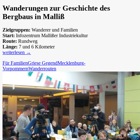
Wanderungen zur Geschichte des
Bergbaus in Malliß
Zielgruppen:
Wanderer und Familien
Start:
Infozentrum Mallißer Industriekultur
Route:
Rundweg
Länge:
7 und 6 Kilometer
Mallißer
weiterlesen
→
Industriekultur
Für Familien
Griese Gegend
Mecklenburg-
Vorpommern
Wanderrouten