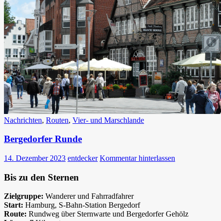
Nachrichten
,
Routen
,
Vier- und Marschlande
Bergedorfer Runde
14. Dezember 2023
entdecker
Kommentar hinterlassen
Bis zu den Sternen
Zielgruppe:
Wanderer und Fahrradfahrer
Start:
Hamburg, S-Bahn-Station Bergedorf
Route:
Rundweg über Sternwarte und Bergedorfer Gehölz