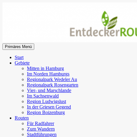
Zum
Inhalt
springen
Suchen
Primäres Menü
EntdeckerRouten
Start
Gebiete
Mitten in Hamburg
Im Norden Hamburgs
Regionalpark Wedeler Au
Regionalpark Rosengarten
Vier- und Marschlande
Im Sachsenwald
Region Ludwigslust
In der Griesen Gegend
Region Boizenburg
Routen
Für Radfahrer
Zum Wandern
Stadtführungen