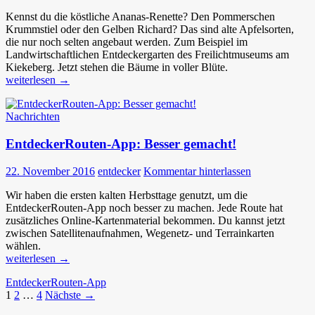
Kennst du die köstliche Ananas-Renette? Den Pommerschen
Krummstiel oder den Gelben Richard? Das sind alte Apfelsorten,
die nur noch selten angebaut werden. Zum Beispiel im
Landwirtschaftlichen Entdeckergarten des Freilichtmuseums am
Kiekeberg. Jetzt stehen die Bäume in voller Blüte.
Hier
weiterlesen
→
blüht
dir
Nachrichten
was
EntdeckerRouten-App: Besser gemacht!
22. November 2016
entdecker
Kommentar hinterlassen
Wir haben die ersten kalten Herbsttage genutzt, um die
EntdeckerRouten-App noch besser zu machen. Jede Route hat
zusätzliches Online-Kartenmaterial bekommen. Du kannst jetzt
zwischen Satellitenaufnahmen, Wegenetz- und Terrainkarten
wählen.
EntdeckerRouten-
weiterlesen
→
App:
EntdeckerRouten-App
Besser
Beitragsnavigation
1
2
…
4
Nächste →
gemacht!