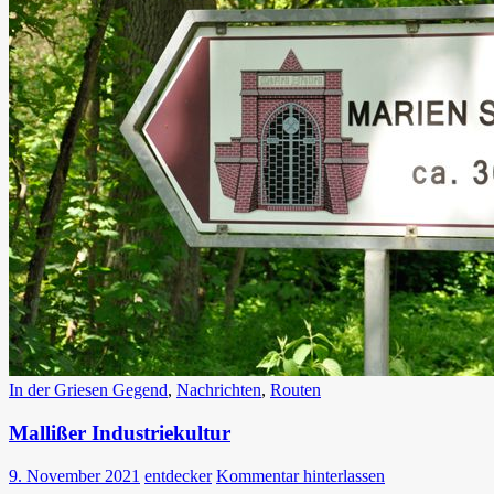
In der Griesen Gegend
,
Nachrichten
,
Routen
Mallißer Industriekultur
9. November 2021
entdecker
Kommentar hinterlassen