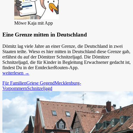
Möwe Kaja mit App
Eine Grenze mitten in Deutschland
Dömitz lag viele Jahre an einer Grenze, die Deutschland in zwei
Staaten teilte. Wieso es hier mitten in Deutschland diese Grenze gab,
erfährst du auf der Dömitzer Schnitzeljagd. Die Dömitzer
Schnitzeljagd, die für Kinder in Begleitung Erwachsener gedacht ist,
findest Du in der EntdeckerRouten-App.
Dömitzer
weiterlesen
→
Schnitzeljagd
Für Familien
Griese Gegend
Mecklenburg-
Vorpommern
Schnitzeljagd