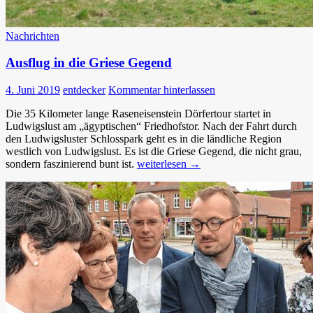
Nachrichten
Ausflug in die Griese Gegend
4. Juni 2019
entdecker
Kommentar hinterlassen
Die 35 Kilometer lange Raseneisenstein Dörfertour startet in
Ludwigslust am „ägyptischen“ Friedhofstor. Nach der Fahrt durch
den Ludwigsluster Schlosspark geht es in die ländliche Region
westlich von Ludwigslust. Es ist die Griese Gegend, die nicht grau,
Ausflug
sondern faszinierend bunt ist.
weiterlesen
→
in
die
Griese
Gegend