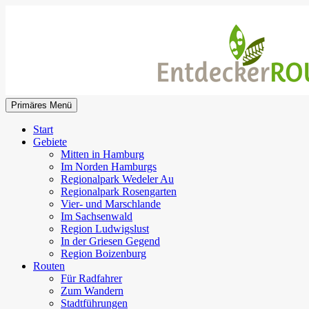
Zum
Inhalt
springen
Suchen
Primäres Menü
EntdeckerRouten
Start
Gebiete
Mitten in Hamburg
Im Norden Hamburgs
Regionalpark Wedeler Au
Regionalpark Rosengarten
Vier- und Marschlande
Im Sachsenwald
Region Ludwigslust
In der Griesen Gegend
Region Boizenburg
Routen
Für Radfahrer
Zum Wandern
Stadtführungen