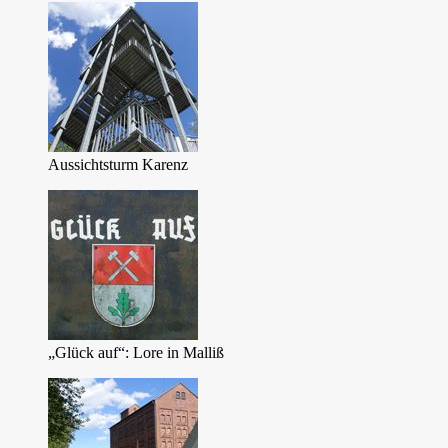
Aussichtsturm Karenz
„Glück auf“: Lore in Malliß