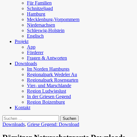
Für Familien
Schnitzeljagd
Hamburg
Mecklenburg-Vorpommern
Niedersachsen
Schleswig-Holstein
Englisch
Projekt
App
Förderer
Fragen & Antworten
Downloads
Im Norden Hamburgs
Regionalpark Wedeler Au
Regionalpark Rosengarten
Vier- und Marschlande
Region Ludwigslust
In der Griesen Gegend
Region Boizenburg
Kontakt
Suchen
nach:
Downloads
,
Griese Gegend: Download