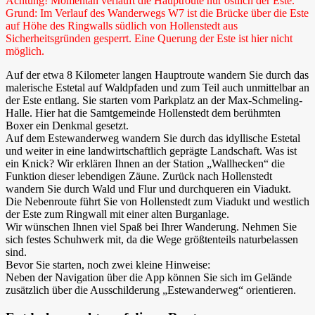
Achtung! Momentan verläuft die Hauptroute nur östlich der Este.
Grund: Im Verlauf des Wanderwegs W7 ist die Brücke über die Este
auf Höhe des Ringwalls südlich von Hollenstedt aus
Sicherheitsgründen gesperrt. Eine Querung der Este ist hier nicht
möglich.
Auf der etwa 8 Kilometer langen Hauptroute wandern Sie durch das
malerische Estetal auf Waldpfaden und zum Teil auch unmittelbar an
der Este entlang. Sie starten vom Parkplatz an der Max-Schmeling-
Halle. Hier hat die Samtgemeinde Hollenstedt dem berühmten
Boxer ein Denkmal gesetzt.
Auf dem Estewanderweg wandern Sie durch das idyllische Estetal
und weiter in eine landwirtschaftlich geprägte Landschaft. Was ist
ein Knick? Wir erklären Ihnen an der Station „Wallhecken“ die
Funktion dieser lebendigen Zäune. Zurück nach Hollenstedt
wandern Sie durch Wald und Flur und durchqueren ein Viadukt.
Die Nebenroute führt Sie von Hollenstedt zum Viadukt und westlich
der Este zum Ringwall mit einer alten Burganlage.
Wir wünschen Ihnen viel Spaß bei Ihrer Wanderung. Nehmen Sie
sich festes Schuhwerk mit, da die Wege größtenteils naturbelassen
sind.
Bevor Sie starten, noch zwei kleine Hinweise:
Neben der Navigation über die App können Sie sich im Gelände
zusätzlich über die Ausschilderung „Estewanderweg“ orientieren.