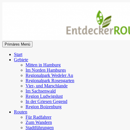
Zum
Inhalt
springen
Suchen
Primäres Menü
EntdeckerRouten
Start
Gebiete
Mitten in Hamburg
Im Norden Hamburgs
Regionalpark Wedeler Au
Regionalpark Rosengarten
Vier- und Marschlande
Im Sachsenwald
Region Ludwigslust
In der Griesen Gegend
Region Boizenburg
Routen
Für Radfahrer
Zum Wandern
Stadtführungen