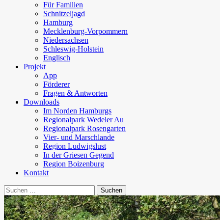
Für Familien
Schnitzeljagd
Hamburg
Mecklenburg-Vorpommern
Niedersachsen
Schleswig-Holstein
Englisch
Projekt
App
Förderer
Fragen & Antworten
Downloads
Im Norden Hamburgs
Regionalpark Wedeler Au
Regionalpark Rosengarten
Vier- und Marschlande
Region Ludwigslust
In der Griesen Gegend
Region Boizenburg
Kontakt
Suchen
nach: