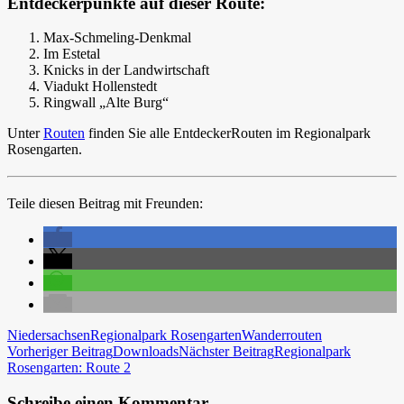
Entdeckerpunkte auf dieser Route:
Max-Schmeling-Denkmal
Im Estetal
Knicks in der Landwirtschaft
Viadukt Hollenstedt
Ringwall „Alte Burg“
Unter
Routen
finden Sie alle EntdeckerRouten im Regionalpark
Rosengarten.
Teile diesen Beitrag mit Freunden:
Niedersachsen
Regionalpark Rosengarten
Wanderrouten
Beitragsnavigation
Vorheriger Beitrag
Downloads
Nächster Beitrag
Regionalpark
Rosengarten: Route 2
Schreibe einen Kommentar