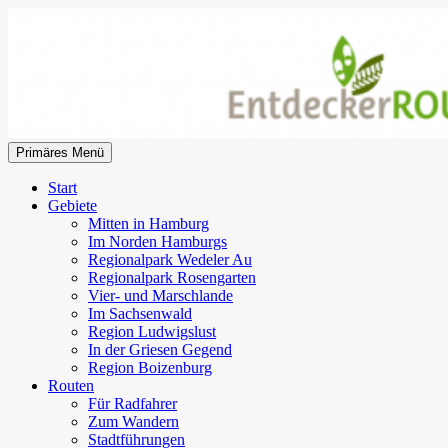
Zum
Inhalt
springen
Suchen
Primäres Menü
EntdeckerRouten
Start
Gebiete
Mitten in Hamburg
Im Norden Hamburgs
Regionalpark Wedeler Au
Regionalpark Rosengarten
Vier- und Marschlande
Im Sachsenwald
Region Ludwigslust
In der Griesen Gegend
Region Boizenburg
Routen
Für Radfahrer
Zum Wandern
Stadtführungen