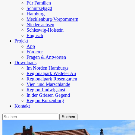
Für Familien
Schnitzeljagd
Hamburg
Mecklenburg-Vorpommern
Niedersachsen
Schleswig-Holstein
Englisch
Projekt
App
Förderer
Fragen & Antworten
Downloads
Im Norden Hamburgs
Regionalpark Wedeler Au
Regionalpark Rosengarten
Vier- und Marschlande
Region Ludwigslust
In der Griesen Gegend
Region Boizenburg
Kontakt
Suchen
nach: