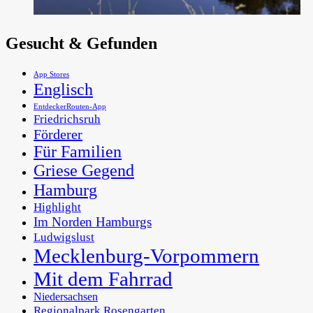
Gesucht & Gefunden
App Stores
Englisch
EntdeckerRouten-App
Friedrichsruh
Förderer
Für Familien
Griese Gegend
Hamburg
Highlight
Im Norden Hamburgs
Ludwigslust
Mecklenburg-Vorpommern
Mit dem Fahrrad
Niedersachsen
Regionalpark Rosengarten