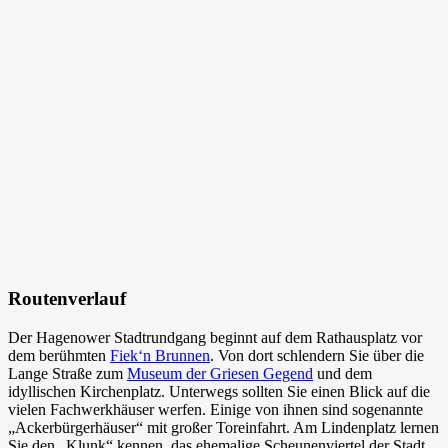
Routenverlauf
Der Hagenower Stadtrundgang beginnt auf dem Rathausplatz vor
dem berühmten
Fiek‘n Brunnen
. Von dort schlendern Sie über die
Lange Straße zum
Museum der Griesen Gegend
und dem
idyllischen Kirchenplatz. Unterwegs sollten Sie einen Blick auf die
vielen Fachwerkhäuser werfen. Einige von ihnen sind sogenannte
„Ackerbürgerhäuser“ mit großer Toreinfahrt. Am Lindenplatz lernen
Sie den „Klunk“ kennen, das ehemalige Scheunenviertel der Stadt.