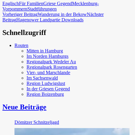
Englisch
Für Familien
Griese Gegend
Mecklenburg-
Vorpommern
Stadtführungen
Beitragsnavigation
Vorheriger Beitrag
Wanderung in der Bekow
Nächster
Beitrag
Hagenower Landpartie Downloads
Schnellzugriff
Routen
Mitten in Hamburg
Im Norden Hamburgs
Regionalpark Wedeler Au
Regionalpark Rosengarten
Vier- und Marschlande
Im Sachsenwald
Region Ludwigslust
In der Griesen Gegend
Region Boizenburg
Neue Beiträge
Dömitzer Schnitzeljagd