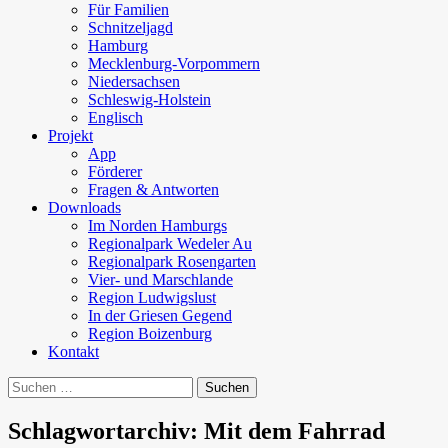
Für Familien
Schnitzeljagd
Hamburg
Mecklenburg-Vorpommern
Niedersachsen
Schleswig-Holstein
Englisch
Projekt
App
Förderer
Fragen & Antworten
Downloads
Im Norden Hamburgs
Regionalpark Wedeler Au
Regionalpark Rosengarten
Vier- und Marschlande
Region Ludwigslust
In der Griesen Gegend
Region Boizenburg
Kontakt
Suchen
nach:
Schlagwortarchiv: Mit dem Fahrrad