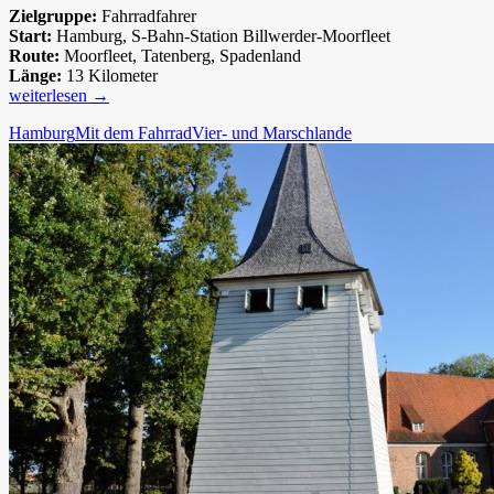
Zielgruppe:
Fahrradfahrer
Start:
Hamburg, S-Bahn-Station Billwerder-Moorfleet
Route:
Moorfleet, Tatenberg, Spadenland
Länge:
13 Kilometer
Vier-
weiterlesen
→
und
Hamburg
Mit dem Fahrrad
Vier- und Marschlande
Marschlande:
Route
3