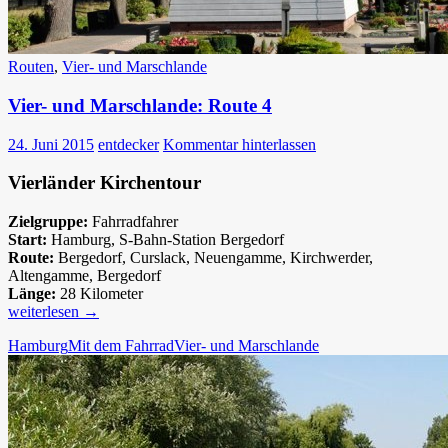
Routen
,
Vier- und Marschlande
Vier- und Marschlande: Route 4
24. Juni 2015
entdecker
Kommentar hinterlassen
Vierländer Kirchentour
Zielgruppe:
Fahrradfahrer
Start:
Hamburg, S-Bahn-Station Bergedorf
Route:
Bergedorf, Curslack, Neuengamme, Kirchwerder,
Altengamme, Bergedorf
Länge:
28 Kilometer
Vier-
weiterlesen
→
und
Hamburg
Mit dem Fahrrad
Vier- und Marschlande
Marschlande:
Route
4