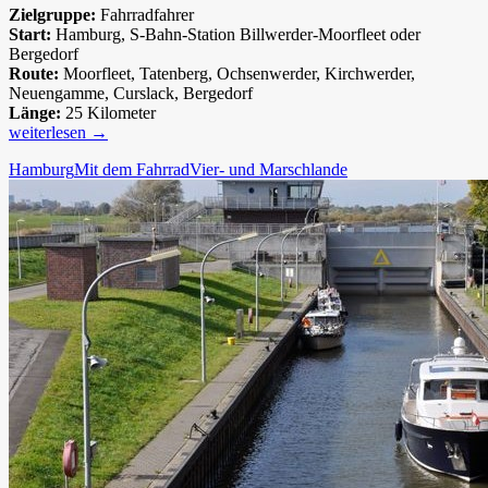
Zielgruppe:
Fahrradfahrer
Start:
Hamburg, S-Bahn-Station Billwerder-Moorfleet oder
Bergedorf
Route:
Moorfleet, Tatenberg, Ochsenwerder, Kirchwerder,
Neuengamme, Curslack, Bergedorf
Länge:
25 Kilometer
Vier-
weiterlesen
→
und
Hamburg
Mit dem Fahrrad
Vier- und Marschlande
Marschlande:
Route
1