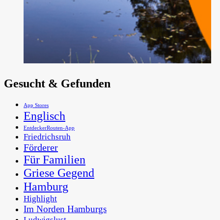
Gesucht & Gefunden
App Stores
Englisch
EntdeckerRouten-App
Friedrichsruh
Förderer
Für Familien
Griese Gegend
Hamburg
Highlight
Im Norden Hamburgs
Ludwigslust