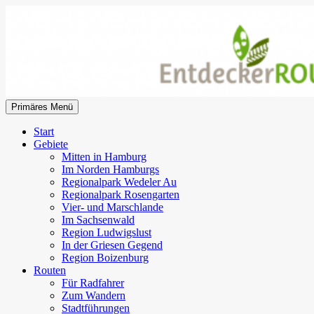
Zum
Inhalt
springen
Suchen
Primäres Menü
EntdeckerRouten
Start
Gebiete
Mitten in Hamburg
Im Norden Hamburgs
Regionalpark Wedeler Au
Regionalpark Rosengarten
Vier- und Marschlande
Im Sachsenwald
Region Ludwigslust
In der Griesen Gegend
Region Boizenburg
Routen
Für Radfahrer
Zum Wandern
Stadtführungen