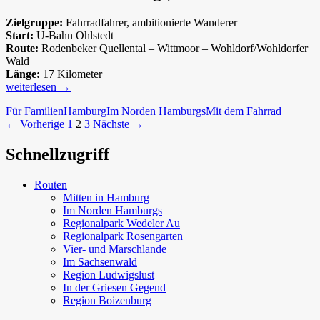
Zielgruppe:
Fahrradfahrer, ambitionierte Wanderer
Start:
U-Bahn Ohlstedt
Route:
Rodenbeker Quellental – Wittmoor – Wohldorf/Wohldorfer
Wald
Länge:
17 Kilometer
Moor,
weiterlesen
→
Mühlen
Für Familien
Hamburg
Im Norden Hamburgs
Mit dem Fahrrad
und
Beitragsnavigation
← Vorherige
1
2
3
Nächste →
ein
Biohof
Schnellzugriff
Routen
Mitten in Hamburg
Im Norden Hamburgs
Regionalpark Wedeler Au
Regionalpark Rosengarten
Vier- und Marschlande
Im Sachsenwald
Region Ludwigslust
In der Griesen Gegend
Region Boizenburg