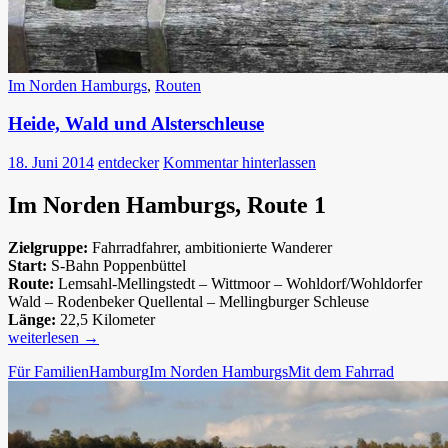
Im Norden Hamburgs
,
Routen
Heide, Wald und Alsterschleuse
18. Juni 2014
entdecker
Kommentar hinterlassen
Im Norden Hamburgs, Route 1
Zielgruppe:
Fahrradfahrer, ambitionierte Wanderer
Start:
S-Bahn Poppenbüttel
Route:
Lemsahl-Mellingstedt – Wittmoor – Wohldorf/Wohldorfer
Wald – Rodenbeker Quellental – Mellingburger Schleuse
Länge:
22,5 Kilometer
Heide,
weiterlesen
→
Wald
Für Familien
Hamburg
Im Norden Hamburgs
Mit dem Fahrrad
und
Alsterschleuse