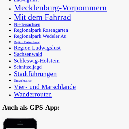
Mecklenburg-Vorpommern
Mit dem Fahrrad
Niedersachsen
Regionalpark Rosengarten
Regionalpark Wedeler Au
Region Boizenburg
Region Ludwigslust
Sachsenwald
Schleswig-Holstein
Schnitzeljagd
Stadtführungen
Umweltrallye
Vier- und Marschlande
Wanderrouten
Auch als GPS-App:
In der Metropolregion Hamburg