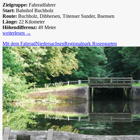
Zielgruppe:
Fahrradfahrer
Start:
Bahnhof Buchholz
Route:
Buchholz, Dibbersen, Tötenser Sunder, Buensen
Länge:
22 Kilometer
Höhendifferenz:
49 Meter
Regionalpark
weiterlesen
→
Rosengarten:
Mit dem Fahrrad
Niedersachsen
Regionalpark Rosengarten
Route
2