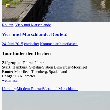
Routen
,
Vier- und Marschlande
Vier- und Marschlande: Route 2
24. Juni 2015
entdecker
Kommentar hinterlassen
Tour hinter den Deichen
Zielgruppe:
Fahrradfahrer
Start:
Hamburg, S-Bahn-Station Billwerder-Moorfleet
Route:
Moorfleet, Tatenberg, Spadenland
Länge:
13 Kilometer
Vier-
weiterlesen
→
und
Hamburg
Mit dem Fahrrad
Vier- und Marschlande
Marschlande:
Route
2