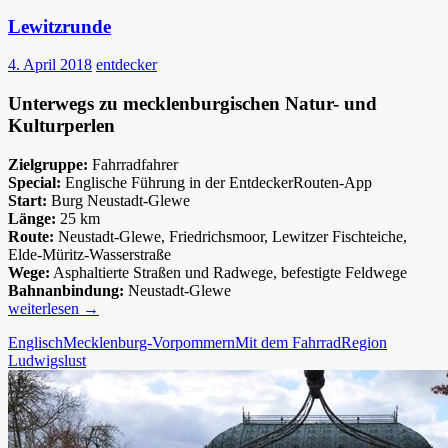
Lewitzrunde
4. April 2018
entdecker
Unterwegs zu mecklenburgischen Natur- und
Kulturperlen
Zielgruppe:
Fahrradfahrer
Special:
Englische Führung in der EntdeckerRouten-App
Start:
Burg Neustadt-Glewe
Länge:
25 km
Route:
Neustadt-Glewe, Friedrichsmoor, Lewitzer Fischteiche,
Elde-Müritz-Wasserstraße
Wege:
Asphaltierte Straßen und Radwege, befestigte Feldwege
Bahnanbindung:
Neustadt-Glewe
Lewitzrunde
weiterlesen
→
Englisch
Mecklenburg-Vorpommern
Mit dem Fahrrad
Region
Ludwigslust