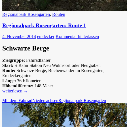
Regionalpark Rosengarten
,
Routen
Regionalpark Rosengarten: Route 1
4. November 2014
entdecker
Kommentar hinterlassen
Schwarze Berge
Zielgruppe:
Fahrradfahrer
Start:
S-Bahn-Station Neu Wulmstorf oder Neugraben
Route:
Schwarze Berge, Buchenwälder im Rosengarten,
Entdeckergarten
Länge:
36 Kilometer
Höhendifferenz:
148 Meter
Regionalpark
weiterlesen
→
Rosengarten:
Mit dem Fahrrad
Niedersachsen
Regionalpark Rosengarten
Route
1