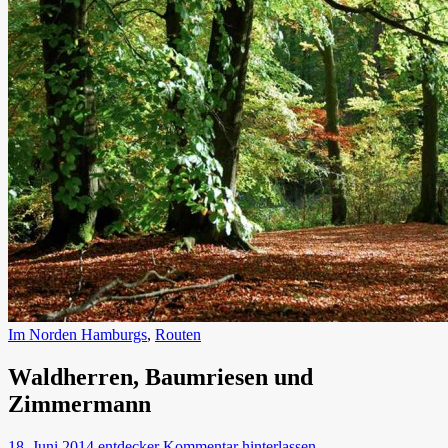
Im Norden Hamburgs
,
Routen
Waldherren, Baumriesen und
Zimmermann
18. Juni 2014
entdecker
Kommentar hinterlassen