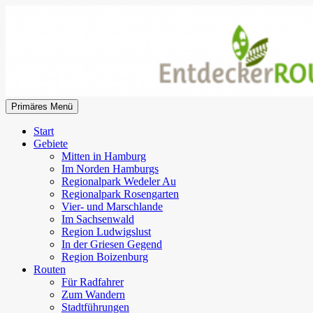
Zum
Inhalt
springen
Suchen
Primäres Menü
EntdeckerRouten
Start
Gebiete
Mitten in Hamburg
Im Norden Hamburgs
Regionalpark Wedeler Au
Regionalpark Rosengarten
Vier- und Marschlande
Im Sachsenwald
Region Ludwigslust
In der Griesen Gegend
Region Boizenburg
Routen
Für Radfahrer
Zum Wandern
Stadtführungen