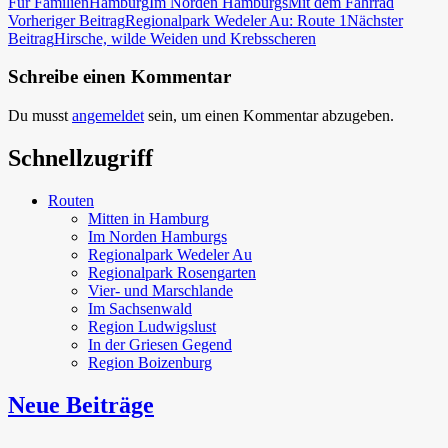
Für Familien
Hamburg
Im Norden Hamburgs
Mit dem Fahrrad
Beitragsnavigation
Vorheriger Beitrag
Regionalpark Wedeler Au: Route 1
Nächster
Beitrag
Hirsche, wilde Weiden und Krebsscheren
Schreibe einen Kommentar
Du musst
angemeldet
sein, um einen Kommentar abzugeben.
Schnellzugriff
Routen
Mitten in Hamburg
Im Norden Hamburgs
Regionalpark Wedeler Au
Regionalpark Rosengarten
Vier- und Marschlande
Im Sachsenwald
Region Ludwigslust
In der Griesen Gegend
Region Boizenburg
Neue Beiträge