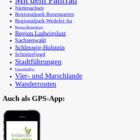
Mit dem Fahrrad
Niedersachsen
Regionalpark Rosengarten
Regionalpark Wedeler Au
Region Boizenburg
Region Ludwigslust
Sachsenwald
Schleswig-Holstein
Schnitzeljagd
Stadtführungen
Umweltrallye
Vier- und Marschlande
Wanderrouten
Auch als GPS-App:
In der Metropolregion Hamburg