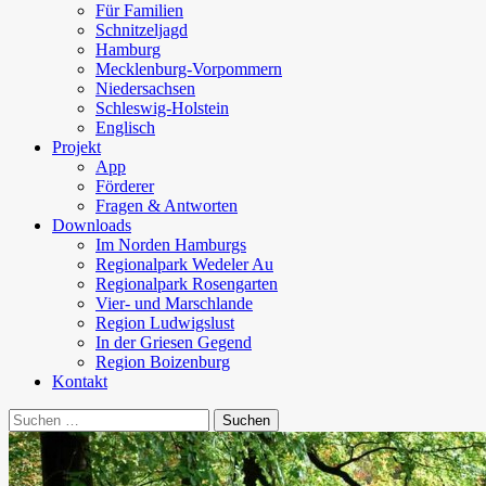
Für Familien
Schnitzeljagd
Hamburg
Mecklenburg-Vorpommern
Niedersachsen
Schleswig-Holstein
Englisch
Projekt
App
Förderer
Fragen & Antworten
Downloads
Im Norden Hamburgs
Regionalpark Wedeler Au
Regionalpark Rosengarten
Vier- und Marschlande
Region Ludwigslust
In der Griesen Gegend
Region Boizenburg
Kontakt
Suchen
nach: